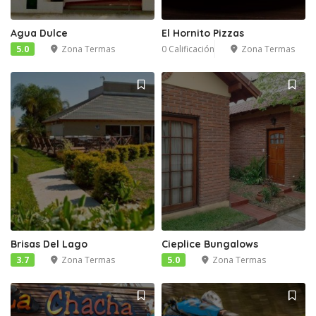
Agua Dulce
El Hornito Pizzas
5.0
Zona Termas
0 Calificación
Zona Termas
Brisas Del Lago
Cieplice Bungalows
3.7
Zona Termas
5.0
Zona Termas