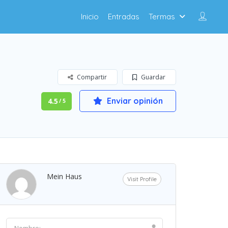
Inicio
Entradas
Termas
Compartir
Guardar
Enviar opinión
4.5
/ 5
Mein Haus
Visit Profile