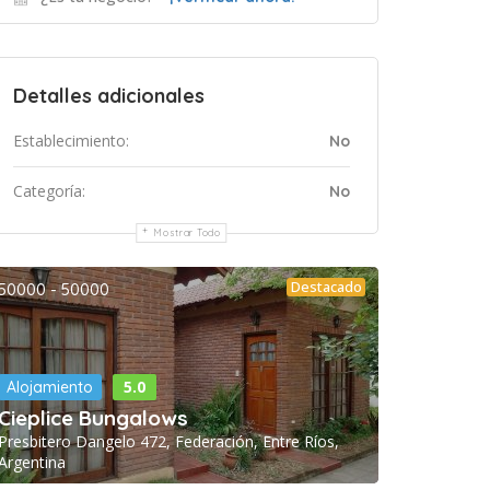
Detalles adicionales
Establecimiento:
No
Categoría:
No
Mostrar Todo
Destacado
50000 - 50000
5.0
Alojamiento
Cieplice Bungalows
Presbitero Dangelo 472, Federación, Entre Ríos,
Argentina