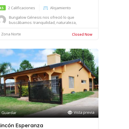
2 Calificaciones
Alojamiento
4.5
Bungalow Génesis nos ofreció lo que
buscábamos: tranquilidad, naturaleza,
seguridad, comodid...
Zona Norte
Closed Now
Vista previa
Guardar
incón Esperanza