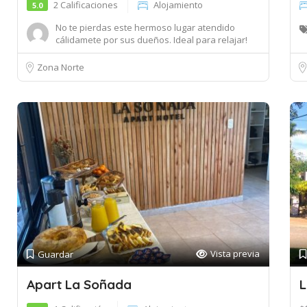
2 Calificaciones
Alojamiento
5.0
No te pierdas este hermoso lugar atendido
cálidamete por sus dueños. Ideal para relajar!
Muy ...
Zona Norte
Vista previa
Guardar
Apart La Soñada
L