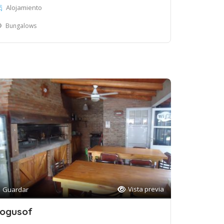
Alojamiento
Bungalows
Vista previa
Guardar
ogusof