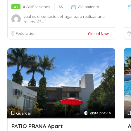
4 Calificaciones
$$
Alojamiento
4.8
cual es el contacto del lugar para realizar una
reserva??...
Federación
Closed Now
Vista previa
Guardar
PATIO PRANA Apart
A