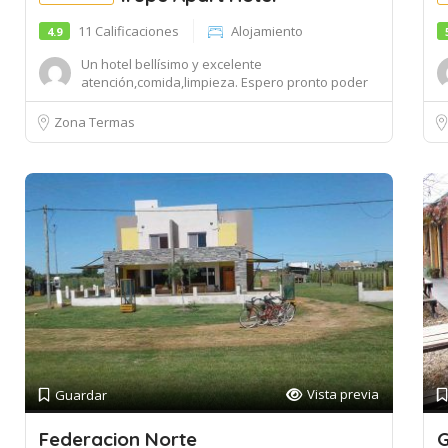
11 Calificaciones
Alojamiento
4.9
Un hotel bellísimo y excelente
atención,comida,limpieza. Espero pronto poder
volver....
Zona Termas
Vista previa
Guardar
Federacion Norte
G