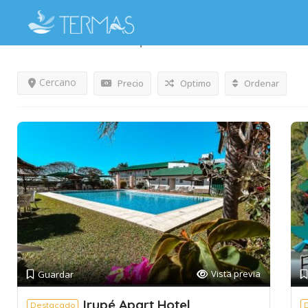
Resultados Para
Parque
Publicados
Cercano
Precio
Optimo
Ordenar
Vista previa
Guardar
Irupé Apart Hotel
Destacado