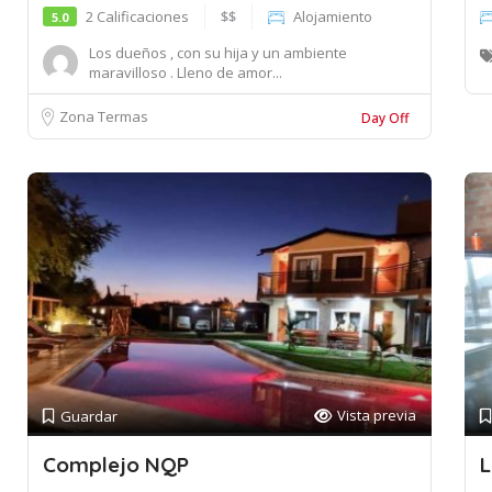
2 Calificaciones
$$
Alojamiento
5.0
Los dueños , con su hija y un ambiente
maravilloso . Lleno de amor...
Zona Termas
Day Off
Vista previa
Guardar
Complejo NQP
L