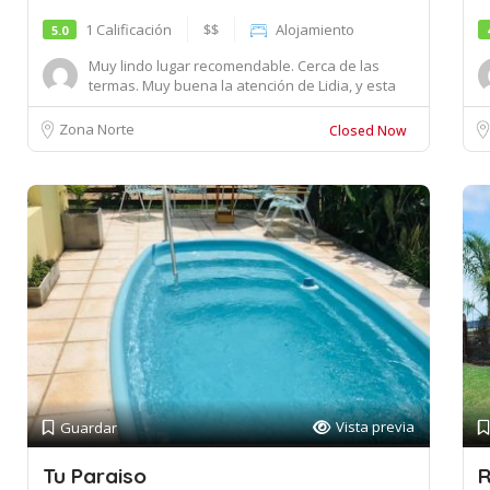
1 Calificación
$$
Alojamiento
5.0
Muy lindo lugar recomendable. Cerca de las
termas. Muy buena la atención de Lidia, y esta
en u...
Zona Norte
Closed Now
Vista previa
Guardar
Tu Paraiso
R