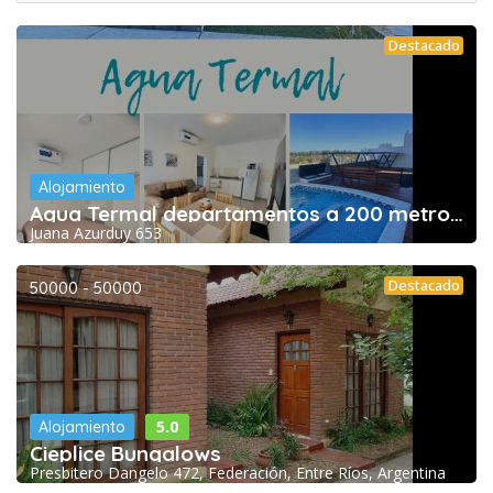
Destacado
Alojamiento
Agua Termal departamentos a 200 metros de las
Juana Azurduy 653
Destacado
50000 - 50000
5.0
Alojamiento
Cieplice Bungalows
Presbitero Dangelo 472, Federación, Entre Ríos, Argentina