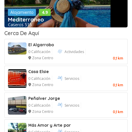
4.9
Alojamiento
Mediterraneo
Caseros 515
Cerca De Aquí
El Algarrobo
0 Calificación
Actividades
Zona Centro
0,1 km
Casa Elsie
0 Calificación
Servicios
Zona Centro
0,1 km
Peñalver Jorge
0 Calificación
Servicios
Zona Centro
0,1 km
Más Amor y Arte por