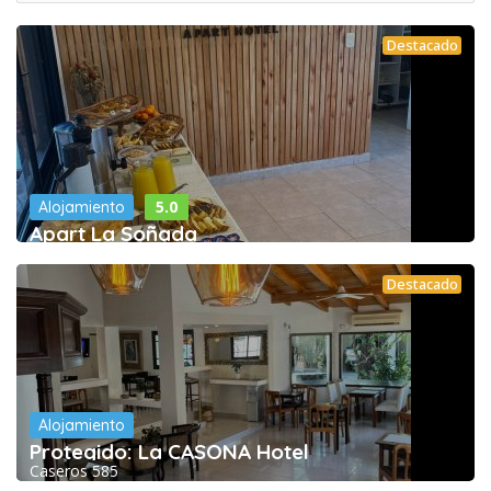
Destacado
5.0
Alojamiento
Apart La Soñada
Destacado
Alojamiento
Protegido: La CASONA Hotel
Caseros 585