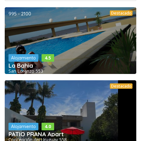
Destacado
995 - 2100
4.5
Alojamiento
La Bahia
San Lorenzo 553
Destacado
4.0
Alojamiento
PATIO PRANA Apart
Concepción del Uruguay 558