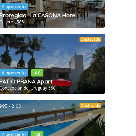
Alojamiento
Protegido: La CASONA Hotel
Caseros 585
Destacado
4.0
Alojamiento
PATIO PRANA Apart
Concepción del Uruguay 558
Destacado
995 - 2100
4.5
Alojamiento