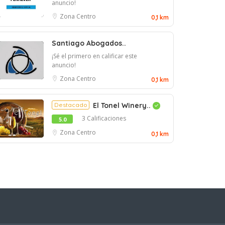
anuncio!
Zona Centro
0,1 km
Santiago Abogados..
¡Sé el primero en calificar este
anuncio!
Zona Centro
0,1 km
Destacado
El Tonel Winery..
3 Calificaciones
5.0
Zona Centro
0,1 km