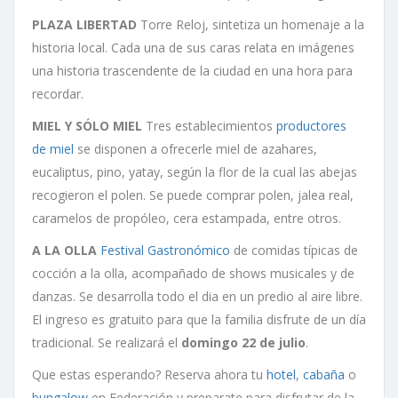
PLAZA LIBERTAD
Torre Reloj, sintetiza un homenaje a la
historia local. Cada una de sus caras relata en imágenes
una historia trascendente de la ciudad en una hora para
recordar.
MIEL Y SÓLO MIEL
Tres establecimientos
productores
de miel
se disponen a ofrecerle miel de azahares,
eucaliptus, pino, yatay, según la flor de la cual las abejas
recogieron el polen. Se puede comprar polen, jalea real,
caramelos de propóleo, cera estampada, entre otros.
A LA OLLA
Festival Gastronómico
de comidas típicas de
cocción a la olla, acompañado de shows musicales y de
danzas. Se desarrolla todo el dia en un predio al aire libre.
El ingreso es gratuito para que la familia disfrute de un día
tradicional. Se realizará el
domingo 22 de julio
.
Que estas esperando? Reserva ahora tu
hotel
,
cabaña
o
bungalow
en Federación y preparate para disfrutar de la