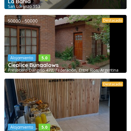
La Bahia
San Lorenzo 553
Destacado
50000 - 50000
5.0
Alojamiento
Cieplice Bungalows
Presbitero Dangelo 472, Federación, Entre Ríos, Argentina
Destacado
5.0
Alojamiento