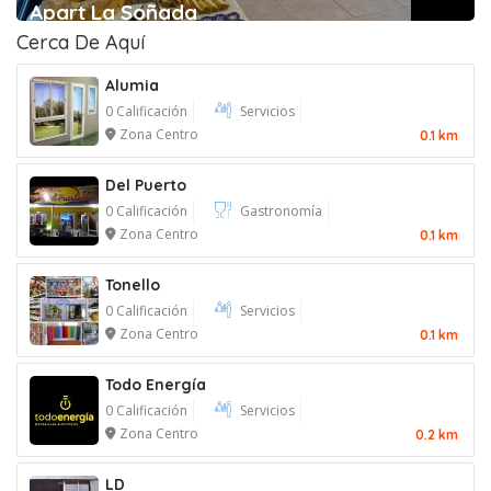
Apart La Soñada
Cerca De Aquí
Alumia
0 Calificación
Servicios
Zona Centro
0.1 km
Del Puerto
0 Calificación
Gastronomía
Zona Centro
0.1 km
Tonello
0 Calificación
Servicios
Zona Centro
0.1 km
Todo Energía
0 Calificación
Servicios
Zona Centro
0.2 km
LD