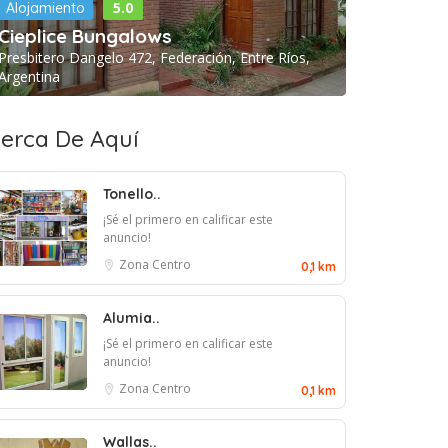
5.0
Alojamiento
Cieplice Bungalows
Presbitero Dangelo 472, Federación, Entre Ríos,
Argentina
erca De Aquí
Tonello..
¡Sé el primero en calificar este
anuncio!
Zona Centro
0,1 km
Alumia..
¡Sé el primero en calificar este
anuncio!
Zona Centro
0,1 km
Wallas..