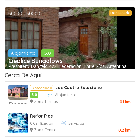
Destacado
50000 - 50000
5.0
Alojamiento
Cieplice Bungalows
Presbitero Dangelo 472, Federación, Entre Ríos, Argentina
Cerca De Aquí
Las Cuatro Estacione
Destacado
5.0
Alojamiento
Zona Termas
0.1 km
Destacado
Refor Plas
0 Calificación
Servicios
Zona Centro
0.2 km