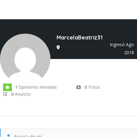
MarcelaBeatriz31
Ingresó Ago
2018
Opiniones enviadas
Fotos
1
0
Anuncio
0
Acerca de mí