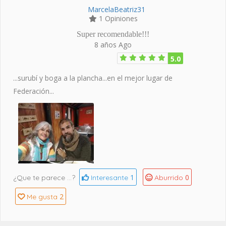
MarcelaBeatriz31
1 Opiniones
Super recomendable!!!
8 años Ago
5.0
...surubí y boga a la plancha...en el mejor lugar de
Federación...
1
0
¿Que te parece ...?
Interesante
Aburrido
2
Me gusta