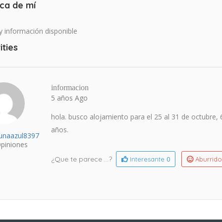
ca de mí
 información disponible
ities
informacion
5 años Ago
hola. busco alojamiento para el 25 al 31 de octubre,
años.
lunaazul8397
piniones
¿Que te parece ...?
0
Interesante
Aburrid