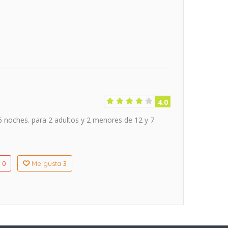
4.0
 6 noches. para 2 adultos y 2 menores de 12 y 7
0
3
o
Me gusta