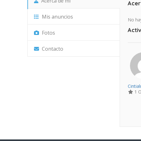
Acerca de mí
Acer
Mis anuncios
No hay
Activ
Fotos
Contacto
Cintia
1 O