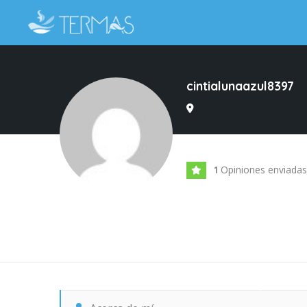
cintialunaazul8397
Opiniones enviadas
1