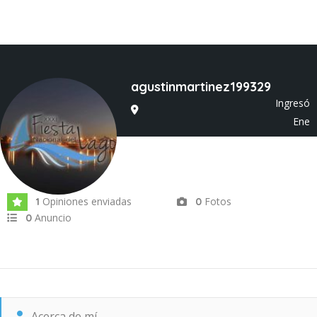
agustinmartinez199329
Ingresó
Ene
2020
Opiniones enviadas
Fotos
1
0
Anuncio
0
Acerca de mí