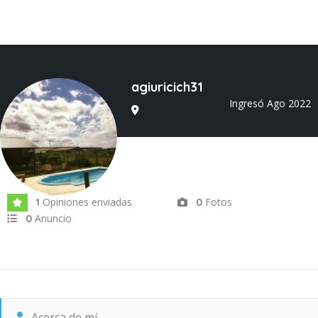
agiuricich31
Ingresó Ago 2022
Opiniones enviadas
Fotos
1
0
Anuncio
0
Acerca de mí