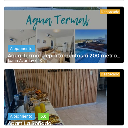
Destacado
Alojamiento
Agua Termal departamentos a 200 metros de las
Juana Azurduy 653
Destacado
5.0
Alojamiento
Apart La Soñada