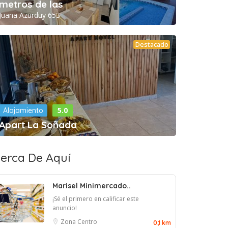
metros de las
Juana Azurduy 653
Destacado
5.0
Alojamiento
Apart La Soñada
erca De Aquí
Marisel Minimercado..
¡Sé el primero en calificar este
anuncio!
Zona Centro
0,1 km