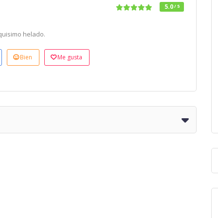
5.0
/ 5
quisimo helado.
Bien
Me gusta
o