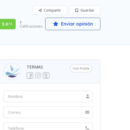
Compartir
Guardar
1
Enviar opinión
5.0
/ 5
Calificaciones
TERMAS
Visit Profile