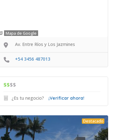
Mapa de Google
Av. Entre Ríos y Los Jazmines
+54 3456 487013
$$
$$
¿Es tu negocio?
¡Verificar ahora!
Destacado