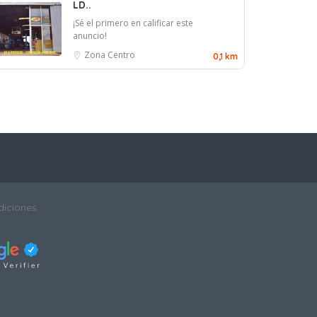
LD..
¡Sé el primero en calificar este
anuncio!
Zona Centro
0,1 km
diciones