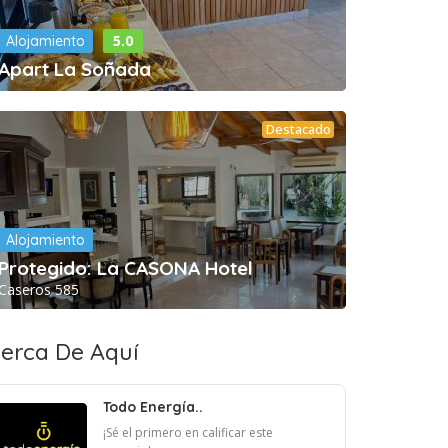
5.0
Alojamiento
Apart La Soñada
Destacado
Alojamiento
Protegido: La CASONA Hotel
Caseros 585
erca De Aquí
Todo Energía..
¡Sé el primero en calificar este