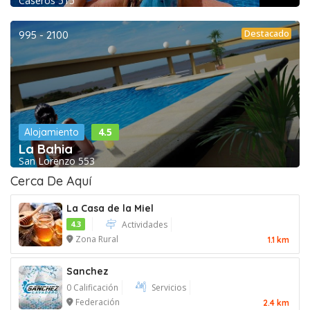
Caseros 515
Destacado
995 - 2100
4.5
Alojamiento
La Bahia
San Lorenzo 553
Cerca De Aquí
La Casa de la Miel
4.3
Actividades
Zona Rural
1.1 km
Sanchez
0 Calificación
Servicios
Federación
2.4 km