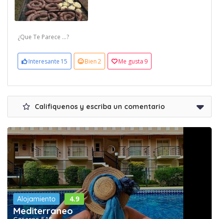
¿Que Te Parece ...?
Interesante
15
Bien
2
Me gusta
9
Califiquenos y escriba un comentario
4.9
Alojamiento
Mediterraneo