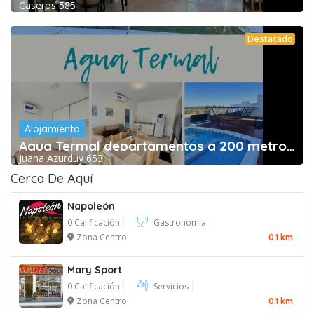
Caseros 585
Destacado
Alojamiento
Agua Termal departamentos a 200 metros de las
Juana Azurduy 653
Cerca De Aquí
Napoleón
0 Calificación
Gastronomía
Zona Centro
0.1 km
Mary Sport
0 Calificación
Servicios
Zona Centro
0.1 km