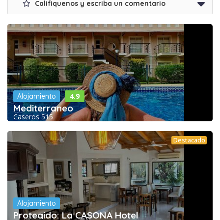
Califiquenos y escriba un comentario
4.9
Alojamiento
Mediterraneo
Caseros 515
Destacado
Alojamiento
Protegido: La CASONA Hotel