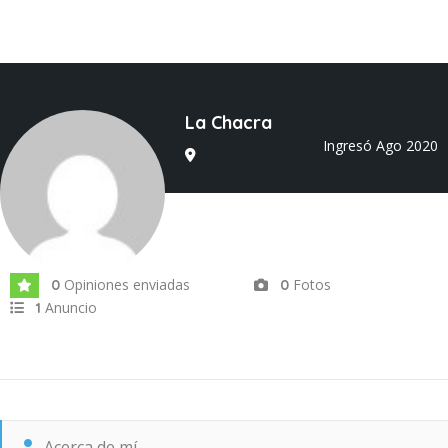
La Chacra
Ingresó Ago 2020
Opiniones enviadas
Fotos
0
0
Anuncio
1
Acerca de mí